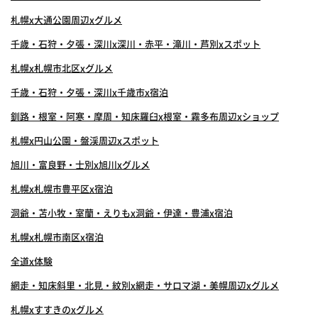
札幌x大通公園周辺xグルメ
千歳・石狩・夕張・深川x深川・赤平・滝川・芦別xスポット
札幌x札幌市北区xグルメ
千歳・石狩・夕張・深川x千歳市x宿泊
釧路・根室・阿寒・摩周・知床羅臼x根室・霧多布周辺xショップ
札幌x円山公園・盤渓周辺xスポット
旭川・富良野・士別x旭川xグルメ
札幌x札幌市豊平区x宿泊
洞爺・苫小牧・室蘭・えりもx洞爺・伊達・豊浦x宿泊
札幌x札幌市南区x宿泊
全道x体験
網走・知床斜里・北見・紋別x網走・サロマ湖・美幌周辺xグルメ
札幌xすすきのxグルメ