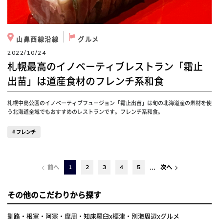
山鼻西線沿線
グルメ
2022/10/24
札幌最高のイノベーティブレストラン「霜止
出苗」は道産食材のフレンチ系和食
札幌中島公園のイノベーティブフュージョン「霜止出苗」は旬の北海道産の素材を使
う北海道全域でもおすすめのレストランです。フレンチ系和食。
フレンチ
...
1
2
3
4
5
前へ
次へ
その他のこだわりから探す
釧路・根室・阿寒・摩周・知床羅臼x標津・別海周辺xグルメ