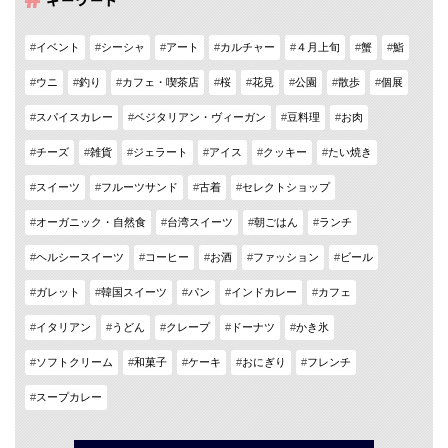
イベント
シーシャ
アート
カルチャー
４月上旬
蟹
鮨
ウニ
釣り
カフェ・喫茶店
桜
花見
公園
散歩
個展
スパイスカレー
ベジタリアン・ヴィーガン
豆料理
お肉
チーズ
雑貨
ジェラート
アイス
クッキー
たい焼き
スイーツ
フルーツサンド
古着
セレクトショップ
オーガニック・自然食
台湾スイーツ
朝ごはん
ランチ
ヘルシースイーツ
コーヒー
お酒
ファッション
ビール
ガレット
韓国スイーツ
パン
インドカレー
カフェ
イタリアン
うどん
クレープ
ドーナツ
かき氷
ソフトクリーム
和菓子
ケーキ
おにぎり
フレンチ
スープカレー