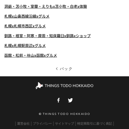
洞爺・苫小牧・室蘭・えりもx苫小牧・白老x体験
札幌x山鼻西線沿線xグルメ
札幌x札幌市西区xグルメ
釧路・根室・阿寒・摩周・知床羅臼x釧路xショップ
札幌x札幌駅周辺xグルメ
函館・松前・檜山x函館xグルメ
バック
© THINGS TODO HOKKAIDO
運営会社
プライバシー
サイトマップ
特定商取引に基づく表記