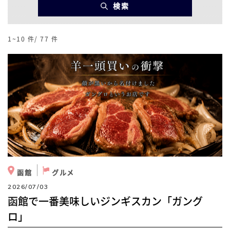
検索
1~10
件/
77
件
函館
グルメ
2026/07/03
函館で一番美味しいジンギスカン「ガング
ロ」