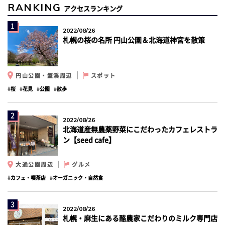
RANKING
アクセスランキング
1
2022/08/26
札幌の桜の名所 円山公園＆北海道神宮を散策
円山公園・盤渓周辺
スポット
桜
花見
公園
散歩
2
2022/08/26
北海道産無農薬野菜にこだわったカフェレストラ
ン【seed cafe】
大通公園周辺
グルメ
カフェ・喫茶店
オーガニック・自然食
3
2022/08/26
札幌・麻生にある酪農家こだわりのミルク専門店