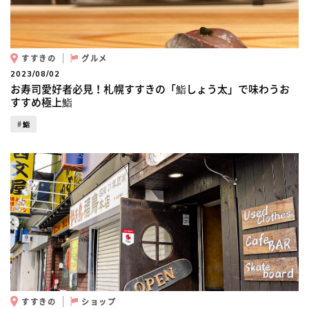
すすきの
グルメ
2023/08/02
お寿司愛好者必見！札幌すすきの「鮨しょう太」で味わうお
すすめ極上鮨
鮨
すすきの
ショップ