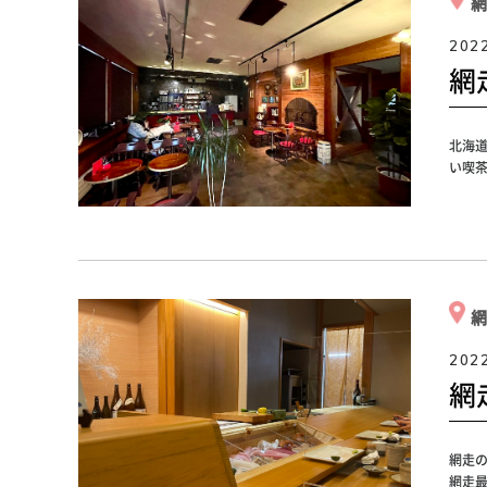
202
網
北海
い喫
202
網
網走
網走