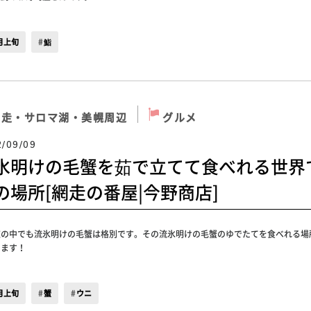
月上旬
鮨
網走・サロマ湖・美幌周辺
グルメ
2/09/09
氷明けの毛蟹を茹で立てて食べれる世界
の場所[網走の番屋|今野商店]
道の中でも流氷明けの毛蟹は格別です。その流氷明けの毛蟹のゆでたてを食べれる場
ります！
月上旬
蟹
ウニ