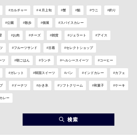
カルチャー
４月上旬
蟹
鮨
ウニ
釣り
公園
散歩
個展
スパイスカレー
理
お肉
チーズ
雑貨
ジェラート
アイス
ツ
フルーツサンド
古着
セレクトショップ
ーツ
朝ごはん
ランチ
ヘルシースイーツ
コーヒー
ガレット
韓国スイーツ
パン
インドカレー
カフェ
プ
ドーナツ
かき氷
ソフトクリーム
和菓子
ケーキ
カレー
検索