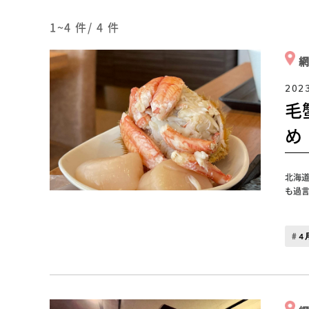
1~4
件/
4
件
202
毛
め
北海
も過
４