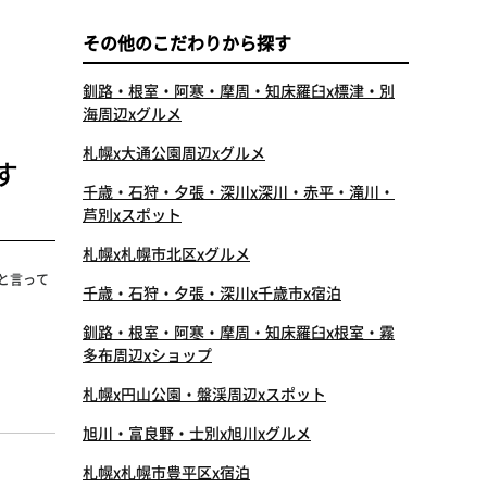
その他のこだわりから探す
釧路・根室・阿寒・摩周・知床羅臼x標津・別
海周辺xグルメ
札幌x大通公園周辺xグルメ
す
千歳・石狩・夕張・深川x深川・赤平・滝川・
芦別xスポット
札幌x札幌市北区xグルメ
と言って
千歳・石狩・夕張・深川x千歳市x宿泊
釧路・根室・阿寒・摩周・知床羅臼x根室・霧
多布周辺xショップ
札幌x円山公園・盤渓周辺xスポット
旭川・富良野・士別x旭川xグルメ
札幌x札幌市豊平区x宿泊