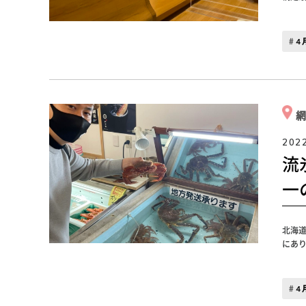
４
202
流
一
北海
にあ
４