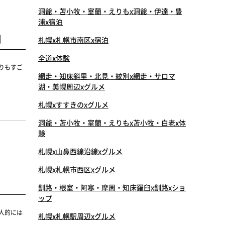
洞爺・苫小牧・室蘭・えりもx洞爺・伊達・豊
浦x宿泊
」
札幌x札幌市南区x宿泊
全道x体験
りもすご
網走・知床斜里・北見・紋別x網走・サロマ
湖・美幌周辺xグルメ
札幌xすすきのxグルメ
洞爺・苫小牧・室蘭・えりもx苫小牧・白老x体
験
札幌x山鼻西線沿線xグルメ
札幌x札幌市西区xグルメ
釧路・根室・阿寒・摩周・知床羅臼x釧路xショ
ップ
人的には
札幌x札幌駅周辺xグルメ