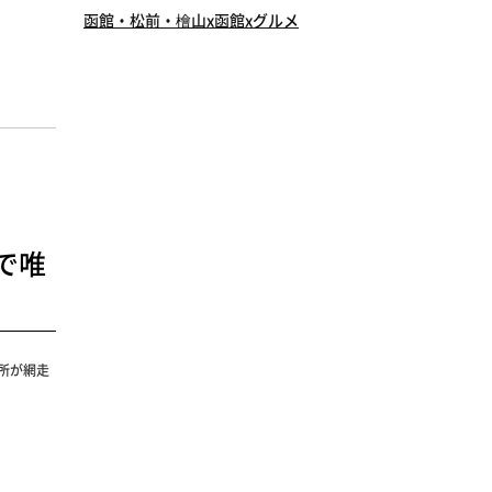
函館・松前・檜山x函館xグルメ
で唯
所が網走