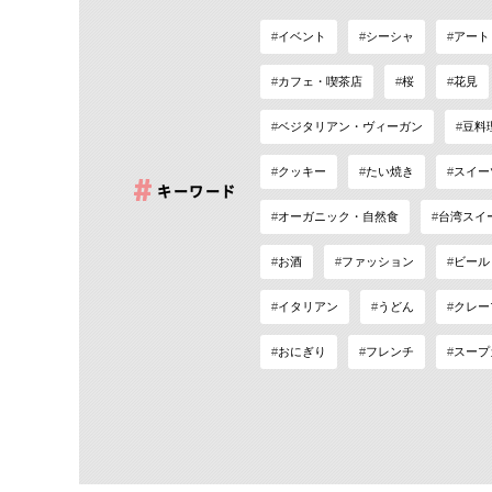
イベント
シーシャ
アート
カフェ・喫茶店
桜
花見
ベジタリアン・ヴィーガン
豆料
クッキー
たい焼き
スイー
キーワード
オーガニック・自然食
台湾スイ
お酒
ファッション
ビール
イタリアン
うどん
クレー
おにぎり
フレンチ
スープ