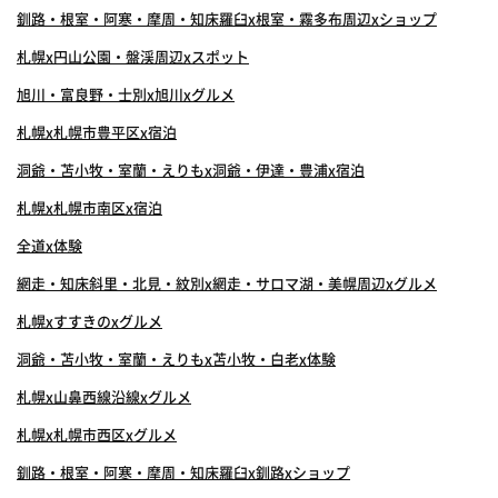
釧路・根室・阿寒・摩周・知床羅臼x根室・霧多布周辺xショップ
札幌x円山公園・盤渓周辺xスポット
旭川・富良野・士別x旭川xグルメ
札幌x札幌市豊平区x宿泊
洞爺・苫小牧・室蘭・えりもx洞爺・伊達・豊浦x宿泊
札幌x札幌市南区x宿泊
全道x体験
網走・知床斜里・北見・紋別x網走・サロマ湖・美幌周辺xグルメ
札幌xすすきのxグルメ
洞爺・苫小牧・室蘭・えりもx苫小牧・白老x体験
札幌x山鼻西線沿線xグルメ
札幌x札幌市西区xグルメ
釧路・根室・阿寒・摩周・知床羅臼x釧路xショップ