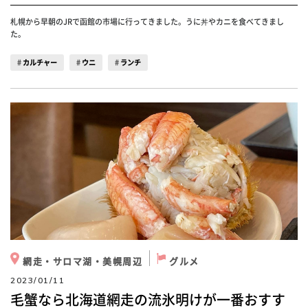
札幌から早朝のJRで函館の市場に行ってきました。うに丼やカニを食べてきまし
た。
カルチャー
ウニ
ランチ
網走・サロマ湖・美幌周辺
グルメ
2023/01/11
毛蟹なら北海道網走の流氷明けが一番おすす