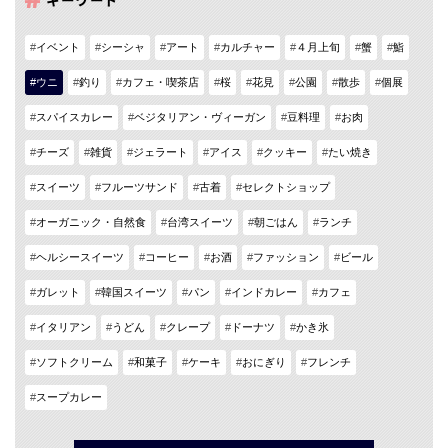
イベント
シーシャ
アート
カルチャー
４月上旬
蟹
鮨
ウニ
釣り
カフェ・喫茶店
桜
花見
公園
散歩
個展
スパイスカレー
ベジタリアン・ヴィーガン
豆料理
お肉
チーズ
雑貨
ジェラート
アイス
クッキー
たい焼き
スイーツ
フルーツサンド
古着
セレクトショップ
オーガニック・自然食
台湾スイーツ
朝ごはん
ランチ
ヘルシースイーツ
コーヒー
お酒
ファッション
ビール
ガレット
韓国スイーツ
パン
インドカレー
カフェ
イタリアン
うどん
クレープ
ドーナツ
かき氷
ソフトクリーム
和菓子
ケーキ
おにぎり
フレンチ
スープカレー