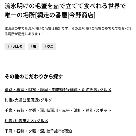
流氷明けの毛蟹を茹で立てて食べれる世界で
唯一の場所[網走の番屋|今野商店]
北海道の中でも流氷明けの毛蟹は格別です。その流氷明けの毛蟹のゆでたてを食べれ
る場所が網走にあります！
４月上旬
蟹
ウニ
その他のこだわりから探す
釧路・根室・阿寒・摩周・知床羅臼x標津・別海周辺xグルメ
札幌x大通公園周辺xグルメ
千歳・石狩・夕張・深川x深川・赤平・滝川・芦別xスポット
札幌x札幌市北区xグルメ
千歳・石狩・夕張・深川x千歳市x宿泊