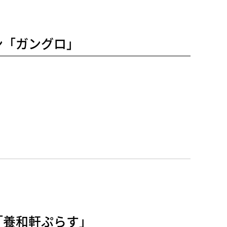
ン「ガングロ」
「養和軒ぷらす」