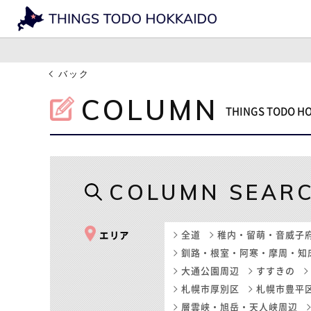
バック
COLUMN
THINGS TODO 
COLUMN SEAR
全道
稚内・留萌・音威子
エリア
釧路・根室・阿寒・摩周・知
大通公園周辺
すすきの
札幌市厚別区
札幌市豊平
層雲峡・旭岳・天人峡周辺