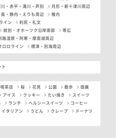
深川・赤平・滝川・芦別
月形・新十津川周辺
日高・静内・えりも周辺
稚内
ライン
利尻・礼文
紋別・オホーツク沿岸南部
帯広
釧路湿原・阿寒・摩周湖周辺
オロロライン
標津・別海周辺
ント
・喫茶店
桜
花見
公園
散歩
個展
アイス
クッキー
たい焼き
スイーツ
ん
ランチ
ヘルシースイーツ
コーヒー
イタリアン
うどん
クレープ
ドーナツ