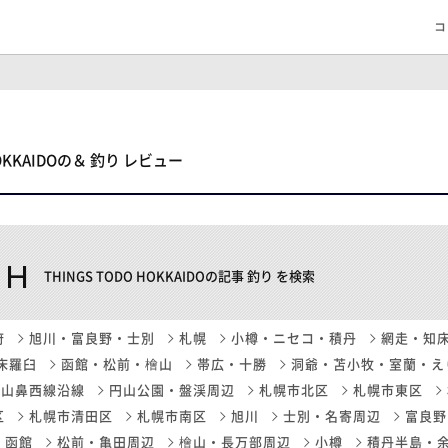
コ
HOKKAIDOの＆ 釣り レビュー
CH
THINGS TODO HOKKAIDOの記事 釣り を検索
府
旭川・富良野・士別
札幌
小樽・ニセコ・積丹
網走・知
床羅臼
函館・松前・檜山
帯広・十勝
洞爺・苫小牧・室蘭・え
山鼻西線沿線
円山公園・盤渓周辺
札幌市北区
札幌市東区
区
札幌市清田区
札幌市南区
旭川
士別・名寄周辺
富良野
函館
松前・亀田周辺
檜山・長万部周辺
小樽
積丹半島・