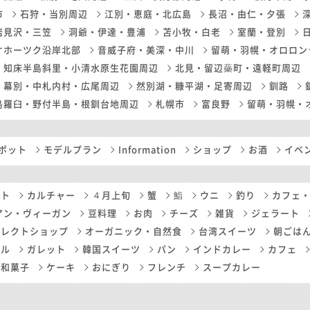
市
石狩・当別周辺
江別・恵庭・北広島
長沼・由仁・夕張
岩見沢・三笠
洞爺・伊達・豊浦
苫小牧・白老
室蘭・登別
オホーツク沿岸北部
音威子府・美深・中川
留萌・羽幌・オロロン
知床半島斜里・小清水原生花園周辺
北見・留辺蘂町・遠軽町周辺
幕別・中札内村・広尾周辺
然別湖・糠平湖・足寄周辺
釧路
島羅臼・野付半島・根釧台地周辺
札幌市
富良野
留萌・羽幌・
ポット
モデルプラン
Information
ショップ
お酒
イベ
ート
カルチャー
４月上旬
蟹
鮨
ウニ
釣り
カフェ
アン・ヴィーガン
豆料理
お肉
チーズ
雑貨
ジェラート
セレクトショップ
オーガニック・自然食
台湾スイーツ
朝ごは
ール
ガレット
韓国スイーツ
パン
インドカレー
カフェ
和菓子
ケーキ
おにぎり
フレンチ
スープカレー