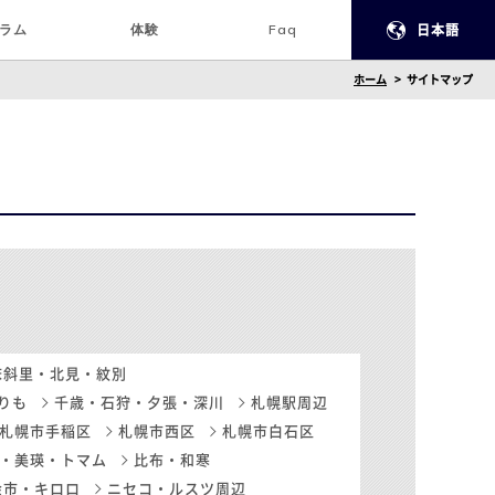
ラム
体験
Faq
日本語
ホーム
サイトマップ
床斜里・北見・紋別
りも
千歳・石狩・夕張・深川
札幌駅周辺
札幌市手稲区
札幌市西区
札幌市白石区
・美瑛・トマム
比布・和寒
余市・キロロ
ニセコ・ルスツ周辺