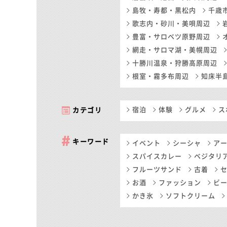
島牧・寿都・黒松内
千歳
歌志内・砂川・美唄周辺
豊富・サロベツ原野周辺
網走・サロマ湖・美幌周辺
十勝川温泉・狩勝高原周辺
根室・霧多布周辺
知床半
宿泊
体験
グルメ
ス
カテゴリ
キーワード
イベント
シーシャ
ア
スパイスカレー
ベジタリ
フルーツサンド
古着
お酒
ファッション
ビ
かき氷
ソフトクリーム