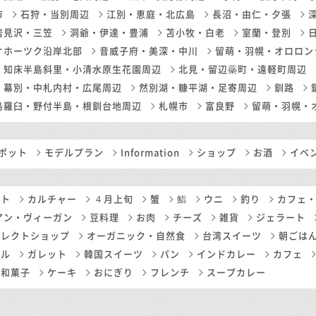
市
石狩・当別周辺
江別・恵庭・北広島
長沼・由仁・夕張
岩見沢・三笠
洞爺・伊達・豊浦
苫小牧・白老
室蘭・登別
オホーツク沿岸北部
音威子府・美深・中川
留萌・羽幌・オロロン
知床半島斜里・小清水原生花園周辺
北見・留辺蘂町・遠軽町周辺
幕別・中札内村・広尾周辺
然別湖・糠平湖・足寄周辺
釧路
島羅臼・野付半島・根釧台地周辺
札幌市
富良野
留萌・羽幌・
ポット
モデルプラン
Information
ショップ
お酒
イベ
ート
カルチャー
４月上旬
蟹
鮨
ウニ
釣り
カフェ
アン・ヴィーガン
豆料理
お肉
チーズ
雑貨
ジェラート
セレクトショップ
オーガニック・自然食
台湾スイーツ
朝ごは
ール
ガレット
韓国スイーツ
パン
インドカレー
カフェ
和菓子
ケーキ
おにぎり
フレンチ
スープカレー