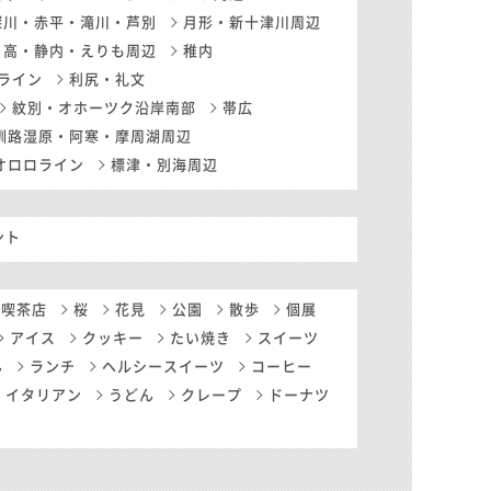
深川・赤平・滝川・芦別
月形・新十津川周辺
日高・静内・えりも周辺
稚内
ライン
利尻・礼文
紋別・オホーツク沿岸南部
帯広
釧路湿原・阿寒・摩周湖周辺
オロロライン
標津・別海周辺
ント
・喫茶店
桜
花見
公園
散歩
個展
アイス
クッキー
たい焼き
スイーツ
ん
ランチ
ヘルシースイーツ
コーヒー
イタリアン
うどん
クレープ
ドーナツ