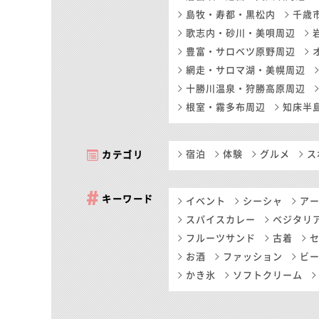
島牧・寿都・黒松内
千歳
歌志内・砂川・美唄周辺
豊富・サロベツ原野周辺
網走・サロマ湖・美幌周辺
十勝川温泉・狩勝高原周辺
根室・霧多布周辺
知床半
宿泊
体験
グルメ
ス
カテゴリ
キーワード
イベント
シーシャ
ア
スパイスカレー
ベジタリ
フルーツサンド
古着
お酒
ファッション
ビ
かき氷
ソフトクリーム