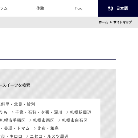
ラム
体験
Faq
日本語
ホーム
サイトマップ
ー
ルシースイーツを検索
床斜里・北見・紋別
りも
千歳・石狩・夕張・深川
札幌駅周辺
札幌市手稲区
札幌市西区
札幌市白石区
・美瑛・トマム
比布・和寒
余市・キロロ
ニセコ・ルスツ周辺