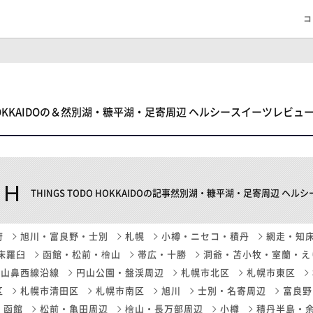
コ
O HOKKAIDOの＆然別湖・糠平湖・足寄周辺 ヘルシースイーツレビュ
CH
THINGS TODO HOKKAIDOの記事然別湖・糠平湖・足寄周辺 ヘ
府
旭川・富良野・士別
札幌
小樽・ニセコ・積丹
網走・知
床羅臼
函館・松前・檜山
帯広・十勝
洞爺・苫小牧・室蘭・え
山鼻西線沿線
円山公園・盤渓周辺
札幌市北区
札幌市東区
区
札幌市清田区
札幌市南区
旭川
士別・名寄周辺
富良野
函館
松前・亀田周辺
檜山・長万部周辺
小樽
積丹半島・