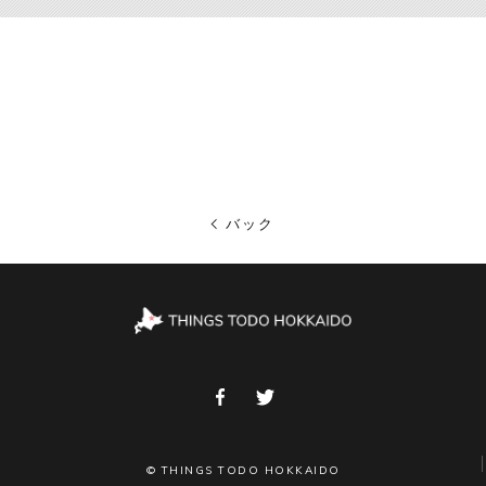
バック
© THINGS TODO HOKKAIDO