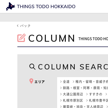
バック
COLUMN
THINGS TOD
COLUMN SEAR
全道
稚内・留萌・音威子
エリア
釧路・根室・阿寒・摩周・知
大通公園周辺
すすきの
札幌市厚別区
札幌市豊平
層雲峡・旭岳・天人峡周辺