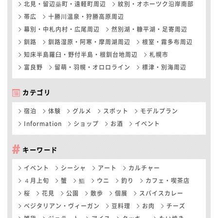
北見・留辺蘂町・遠軽町周辺
紋別・オホーツク沿岸南部
帯広
十勝川温泉・狩勝高原周辺
幕別・中札内村・広尾周辺
然別湖・糠平湖・足寄周辺
釧路
釧路湿原・阿寒・摩周湖周辺
根室・霧多布周辺
知床半島羅臼・野付半島・根釧台地周辺
札幌市
富良野
留萌・羽幌・オロロライン
標津・別海周辺
カテゴリ
宿泊
体験
グルメ
スポット
モデルプラン
Information
ショップ
お酒
イベント
キーワード
イベント
シーシャ
アート
カルチャー
４月上旬
蟹
鮨
ウニ
釣り
カフェ・喫茶店
桜
花見
公園
散歩
個展
スパイスカレー
ベジタリアン・ヴィーガン
豆料理
お肉
チーズ