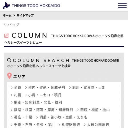
ホーム
サイトマップ
バック
COLUMN
THINGS TODO HOKKAIDOの＆オホーツク沿岸北部
ヘルシースイーツレビュー
COLUMN SEARCH
THINGS TODO HOKKAIDOの記事
オホーツク沿岸北部 ヘルシースイーツを検索
エリア
全道
稚内・留萌・音威子府
旭川・富良野・士別
札幌
小樽・ニセコ・積丹
網走・知床斜里・北見・紋別
釧路・根室・阿寒・摩周・知床羅臼
函館・松前・檜山
帯広・十勝
洞爺・苫小牧・室蘭・えりも
千歳・石狩・夕張・深川
札幌駅周辺
大通公園周辺