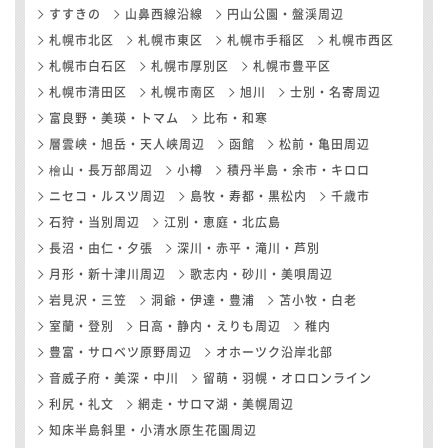
すすきの
山鼻西線沿線
円山公園・盤渓周辺
札幌市北区
札幌市東区
札幌市手稲区
札幌市西区
札幌市白石区
札幌市厚別区
札幌市豊平区
札幌市清田区
札幌市南区
旭川
士別・名寄周辺
富良野・美瑛・トマム
比布・和寒
層雲峡・旭岳・天人峡周辺
函館
松前・亀田周辺
檜山・長万部周辺
小樽
積丹半島・余市・キロロ
ニセコ・ルスツ周辺
島牧・寿都・黒松内
千歳市
石狩・当別周辺
江別・恵庭・北広島
長沼・由仁・夕張
深川・赤平・滝川・芦別
月形・新十津川周辺
歌志内・砂川・美唄周辺
岩見沢・三笠
洞爺・伊達・豊浦
苫小牧・白老
室蘭・登別
日高・静内・えりも周辺
稚内
豊富・サロベツ原野周辺
オホーツク沿岸北部
音威子府・美深・中川
留萌・羽幌・オロロンライン
利尻・礼文
網走・サロマ湖・美幌周辺
知床半島斜里・小清水原生花園周辺