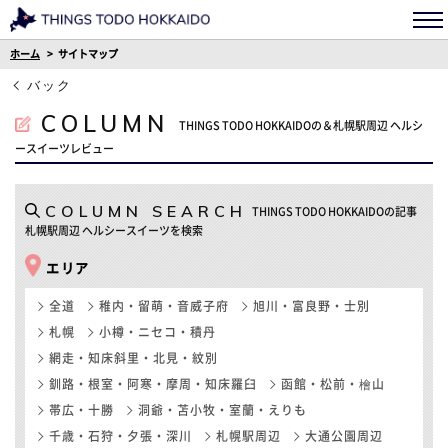
ホーム
サイトマップ
バック
COLUMN
THINGS TODO HOKKAIDOの＆札幌駅周辺 ヘルシ
ースイーツレビュー
COLUMN SEARCH
THINGS TODO HOKKAIDOの記事
札幌駅周辺 ヘルシースイーツを検索
エリア
全道
稚内・留萌・音威子府
旭川・富良野・士別
札幌
小樽・ニセコ・積丹
網走・知床斜里・北見・紋別
釧路・根室・阿寒・摩周・知床羅臼
函館・松前・檜山
帯広・十勝
洞爺・苫小牧・室蘭・えりも
千歳・石狩・夕張・深川
札幌駅周辺
大通公園周辺