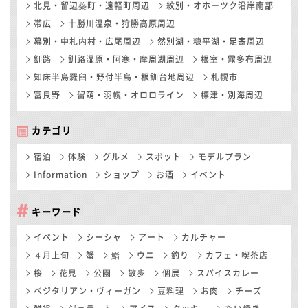
北見・留辺蘂町・遠軽町周辺
紋別・オホーツク沿岸南部
帯広
十勝川温泉・狩勝高原周辺
幕別・中札内村・広尾周辺
然別湖・糠平湖・足寄周辺
釧路
釧路湿原・阿寒・摩周湖周辺
根室・霧多布周辺
知床半島羅臼・野付半島・根釧台地周辺
札幌市
富良野
留萌・羽幌・オロロライン
標津・別海周辺
カテゴリ
宿泊
体験
グルメ
スポット
モデルプラン
Information
ショップ
お酒
イベント
キーワード
イベント
シーシャ
アート
カルチャー
４月上旬
蟹
鮨
ウニ
釣り
カフェ・喫茶店
桜
花見
公園
散歩
個展
スパイスカレー
ベジタリアン・ヴィーガン
豆料理
お肉
チーズ