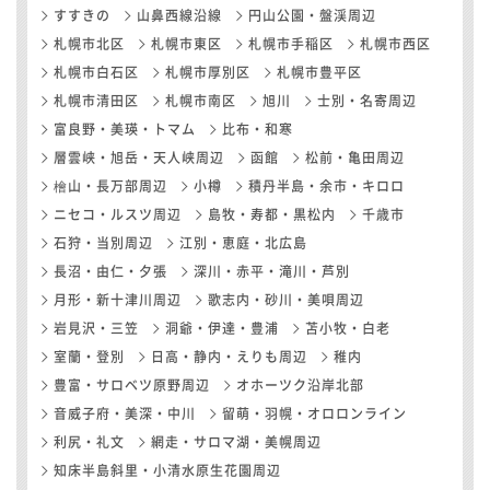
すすきの
山鼻西線沿線
円山公園・盤渓周辺
札幌市北区
札幌市東区
札幌市手稲区
札幌市西区
札幌市白石区
札幌市厚別区
札幌市豊平区
札幌市清田区
札幌市南区
旭川
士別・名寄周辺
富良野・美瑛・トマム
比布・和寒
層雲峡・旭岳・天人峡周辺
函館
松前・亀田周辺
檜山・長万部周辺
小樽
積丹半島・余市・キロロ
ニセコ・ルスツ周辺
島牧・寿都・黒松内
千歳市
石狩・当別周辺
江別・恵庭・北広島
長沼・由仁・夕張
深川・赤平・滝川・芦別
月形・新十津川周辺
歌志内・砂川・美唄周辺
岩見沢・三笠
洞爺・伊達・豊浦
苫小牧・白老
室蘭・登別
日高・静内・えりも周辺
稚内
豊富・サロベツ原野周辺
オホーツク沿岸北部
音威子府・美深・中川
留萌・羽幌・オロロンライン
利尻・礼文
網走・サロマ湖・美幌周辺
知床半島斜里・小清水原生花園周辺