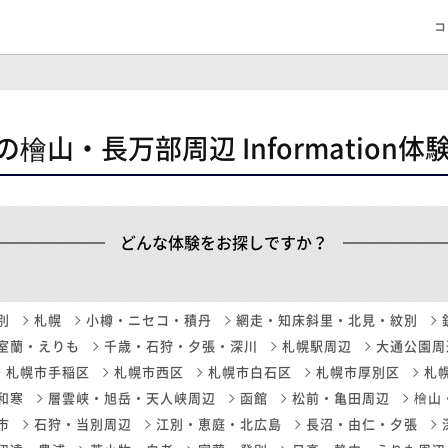
コ
IDOの檜山・長万部周辺 Information
どんな体験をお探しですか？
別
札幌
小樽・ニセコ・積丹
網走・知床斜里・北見・紋別
室蘭・えりも
千歳・石狩・夕張・深川
札幌駅周辺
大通公園周
札幌市手稲区
札幌市西区
札幌市白石区
札幌市厚別区
札
和寒
層雲峡・旭岳・天人峡周辺
函館
松前・亀田周辺
檜山
市
石狩・当別周辺
江別・恵庭・北広島
長沼・由仁・夕張