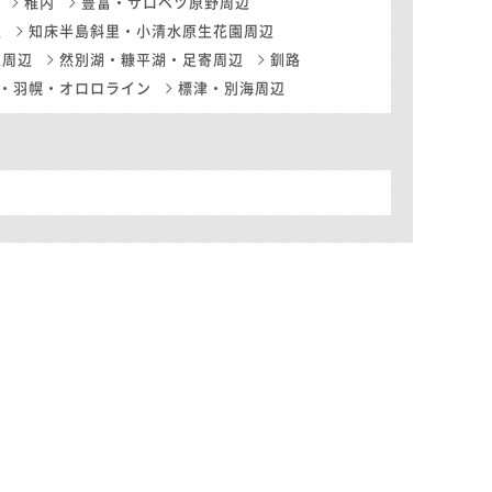
稚内
豊富・サロベツ原野周辺
辺
知床半島斜里・小清水原生花園周辺
尾周辺
然別湖・糠平湖・足寄周辺
釧路
・羽幌・オロロライン
標津・別海周辺