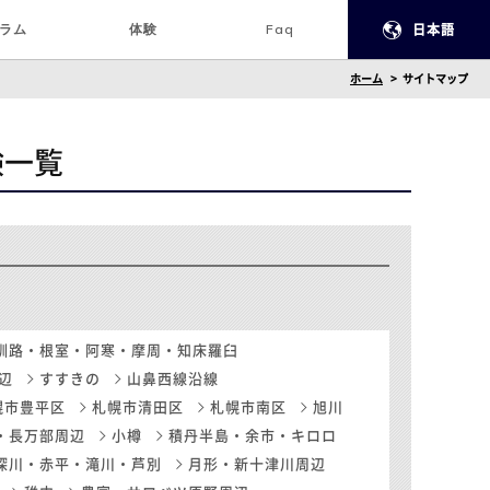
ラム
体験
Faq
日本語
ホーム
サイトマップ
体験一覧
釧路・根室・阿寒・摩周・知床羅臼
辺
すすきの
山鼻西線沿線
幌市豊平区
札幌市清田区
札幌市南区
旭川
・長万部周辺
小樽
積丹半島・余市・キロロ
深川・赤平・滝川・芦別
月形・新十津川周辺