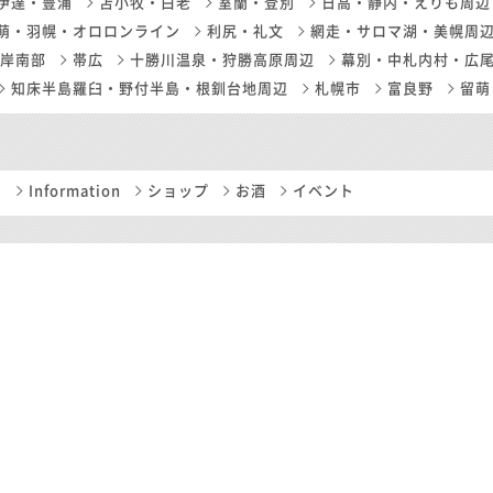
伊達・豊浦
苫小牧・白老
室蘭・登別
日高・静内・えりも周辺
萌・羽幌・オロロンライン
利尻・礼文
網走・サロマ湖・美幌周
岸南部
帯広
十勝川温泉・狩勝高原周辺
幕別・中札内村・広
知床半島羅臼・野付半島・根釧台地周辺
札幌市
富良野
留萌
ン
Information
ショップ
お酒
イベント