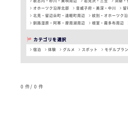
歌志内・砂川・美唄周辺
岩見沢・三笠
洞爺・
オホーツク沿岸北部
音威子府・美深・中川
留
北見・留辺蘂町・遠軽町周辺
紋別・オホーツク沿
釧路湿原・阿寒・摩周湖周辺
根室・霧多布周辺
カテゴリを選択
宿泊
体験
グルメ
スポット
モデルプラ
0
件/
0
件