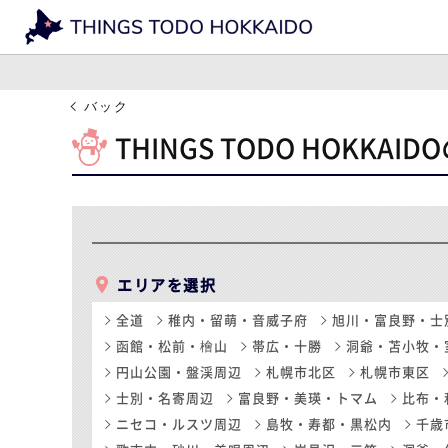
バック
THINGS TODO HOKKA
エリアを選択
全道
稚内・留萌・音威子府
旭川・富良野・士
函館・松前・檜山
帯広・十勝
洞爺・苫小牧・
円山公園・盤渓周辺
札幌市北区
札幌市東区
士別・名寄周辺
富良野・美瑛・トマム
比布・
ニセコ・ルスツ周辺
島牧・寿都・黒松内
千歳