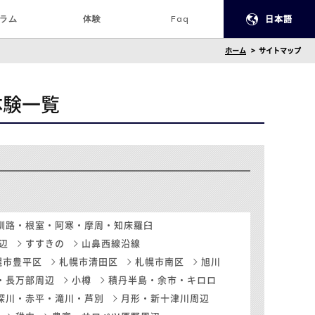
ラム
体験
Faq
日本語
ホーム
サイトマップ
n体験一覧
釧路・根室・阿寒・摩周・知床羅臼
辺
すすきの
山鼻西線沿線
幌市豊平区
札幌市清田区
札幌市南区
旭川
・長万部周辺
小樽
積丹半島・余市・キロロ
深川・赤平・滝川・芦別
月形・新十津川周辺