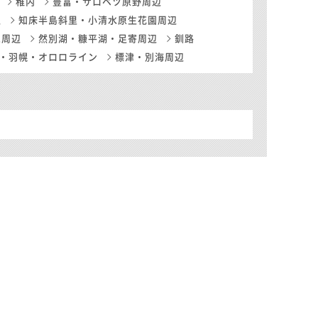
稚内
豊富・サロベツ原野周辺
辺
知床半島斜里・小清水原生花園周辺
尾周辺
然別湖・糠平湖・足寄周辺
釧路
・羽幌・オロロライン
標津・別海周辺