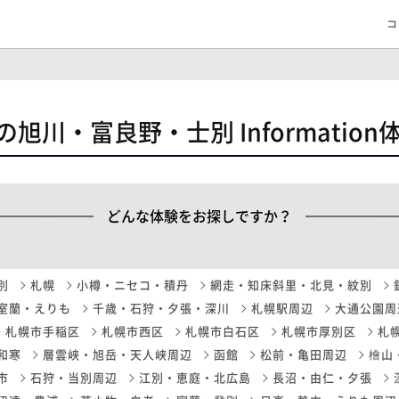
コ
IDOの旭川・富良野・士別 Informatio
どんな体験をお探しですか？
別
札幌
小樽・ニセコ・積丹
網走・知床斜里・北見・紋別
室蘭・えりも
千歳・石狩・夕張・深川
札幌駅周辺
大通公園周
札幌市手稲区
札幌市西区
札幌市白石区
札幌市厚別区
札
和寒
層雲峡・旭岳・天人峡周辺
函館
松前・亀田周辺
檜山
市
石狩・当別周辺
江別・恵庭・北広島
長沼・由仁・夕張