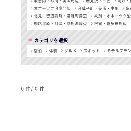
歌志内・砂川・美唄周辺
岩見沢・三笠
洞爺・
オホーツク沿岸北部
音威子府・美深・中川
留
北見・留辺蘂町・遠軽町周辺
紋別・オホーツク沿
釧路湿原・阿寒・摩周湖周辺
根室・霧多布周辺
カテゴリを選択
宿泊
体験
グルメ
スポット
モデルプラ
0
件/
0
件