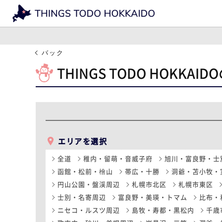
バック
THINGS TODO HOKKA
エリアを選択
全道
稚内・留萌・音威子府
旭川・富良野・士
函館・松前・檜山
帯広・十勝
洞爺・苫小牧・
円山公園・盤渓周辺
札幌市北区
札幌市東区
士別・名寄周辺
富良野・美瑛・トマム
比布・
ニセコ・ルスツ周辺
島牧・寿都・黒松内
千歳