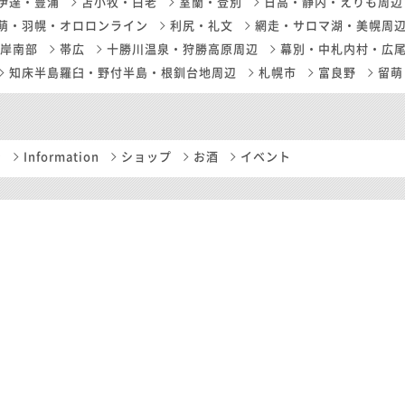
伊達・豊浦
苫小牧・白老
室蘭・登別
日高・静内・えりも周辺
萌・羽幌・オロロンライン
利尻・礼文
網走・サロマ湖・美幌周
岸南部
帯広
十勝川温泉・狩勝高原周辺
幕別・中札内村・広
知床半島羅臼・野付半島・根釧台地周辺
札幌市
富良野
留萌
ン
Information
ショップ
お酒
イベント