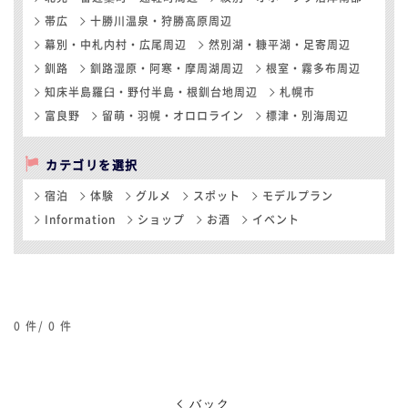
帯広
十勝川温泉・狩勝高原周辺
幕別・中札内村・広尾周辺
然別湖・糠平湖・足寄周辺
釧路
釧路湿原・阿寒・摩周湖周辺
根室・霧多布周辺
知床半島羅臼・野付半島・根釧台地周辺
札幌市
富良野
留萌・羽幌・オロロライン
標津・別海周辺
カテゴリを選択
宿泊
体験
グルメ
スポット
モデルプラン
Information
ショップ
お酒
イベント
0
件/
0
件
バック