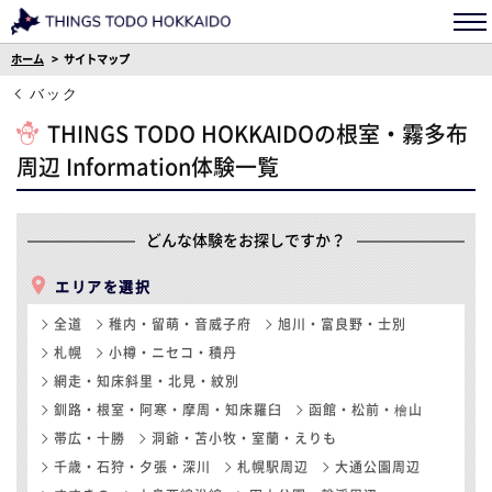
ホーム
サイトマップ
バック
THINGS TODO HOKKAIDOの根室・霧多布
周辺 Information体験一覧
どんな体験をお探しですか？
エリアを選択
全道
稚内・留萌・音威子府
旭川・富良野・士別
札幌
小樽・ニセコ・積丹
網走・知床斜里・北見・紋別
釧路・根室・阿寒・摩周・知床羅臼
函館・松前・檜山
帯広・十勝
洞爺・苫小牧・室蘭・えりも
千歳・石狩・夕張・深川
札幌駅周辺
大通公園周辺