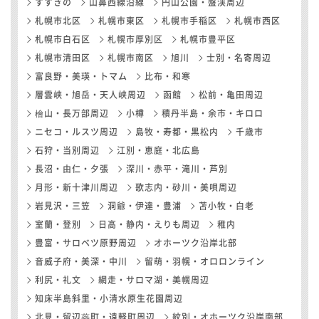
すすきの
山鼻西線沿線
円山公園・盤渓周辺
札幌市北区
札幌市東区
札幌市手稲区
札幌市西区
札幌市白石区
札幌市厚別区
札幌市豊平区
札幌市清田区
札幌市南区
旭川
士別・名寄周辺
富良野・美瑛・トマム
比布・和寒
層雲峡・旭岳・天人峡周辺
函館
松前・亀田周辺
檜山・長万部周辺
小樽
積丹半島・余市・キロロ
ニセコ・ルスツ周辺
島牧・寿都・黒松内
千歳市
石狩・当別周辺
江別・恵庭・北広島
長沼・由仁・夕張
深川・赤平・滝川・芦別
月形・新十津川周辺
歌志内・砂川・美唄周辺
岩見沢・三笠
洞爺・伊達・豊浦
苫小牧・白老
室蘭・登別
日高・静内・えりも周辺
稚内
豊富・サロベツ原野周辺
オホーツク沿岸北部
音威子府・美深・中川
留萌・羽幌・オロロンライン
利尻・礼文
網走・サロマ湖・美幌周辺
知床半島斜里・小清水原生花園周辺
北見・留辺蘂町・遠軽町周辺
紋別・オホーツク沿岸南部