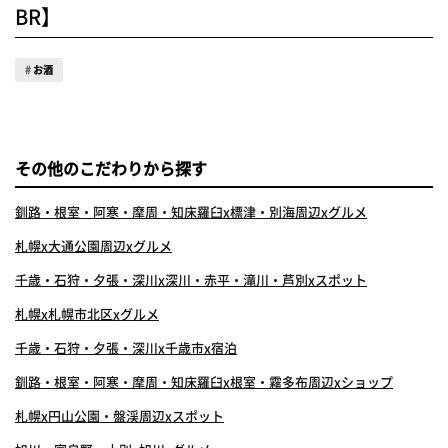
BR】
お酒
その他のこだわりから探す
釧路・根室・阿寒・摩周・知床羅臼x標津・別海周辺xグルメ
札幌x大通公園周辺xグルメ
千歳・石狩・夕張・深川x深川・赤平・滝川・芦別xスポット
札幌x札幌市北区xグルメ
千歳・石狩・夕張・深川x千歳市x宿泊
釧路・根室・阿寒・摩周・知床羅臼x根室・霧多布周辺xショップ
札幌x円山公園・盤渓周辺xスポット