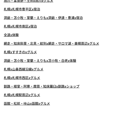
旭川・富良野・士別x旭川xグルメ
札幌x札幌市豊平区x宿泊
洞爺・苫小牧・室蘭・えりもx洞爺・伊達・豊浦x宿泊
札幌x札幌市南区x宿泊
全道x体験
網走・知床斜里・北見・紋別x網走・サロマ湖・美幌周辺xグルメ
札幌xすすきのxグルメ
洞爺・苫小牧・室蘭・えりもx苫小牧・白老x体験
札幌x山鼻西線沿線xグルメ
札幌x札幌市西区xグルメ
釧路・根室・阿寒・摩周・知床羅臼x釧路xショップ
札幌x札幌駅周辺xグルメ
函館・松前・檜山x函館xグルメ