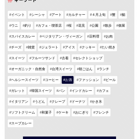
イベント
シーシャ
アート
カルチャー
４月上旬
蟹
鮨
ウニ
釣り
カフェ・喫茶店
桜
花見
公園
散歩
個展
スパイスカレー
ベジタリアン・ヴィーガン
豆料理
お肉
チーズ
雑貨
ジェラート
アイス
クッキー
たい焼き
スイーツ
フルーツサンド
古着
セレクトショップ
オーガニック・自然食
台湾スイーツ
朝ごはん
ランチ
ヘルシースイーツ
コーヒー
お酒
ファッション
ビール
ガレット
韓国スイーツ
パン
インドカレー
カフェ
イタリアン
うどん
クレープ
ドーナツ
かき氷
ソフトクリーム
和菓子
ケーキ
おにぎり
フレンチ
スープカレー