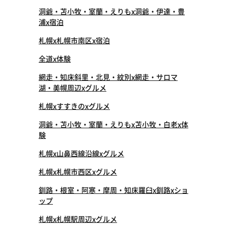
洞爺・苫小牧・室蘭・えりもx洞爺・伊達・豊
浦x宿泊
札幌x札幌市南区x宿泊
全道x体験
網走・知床斜里・北見・紋別x網走・サロマ
湖・美幌周辺xグルメ
札幌xすすきのxグルメ
洞爺・苫小牧・室蘭・えりもx苫小牧・白老x体
験
札幌x山鼻西線沿線xグルメ
札幌x札幌市西区xグルメ
釧路・根室・阿寒・摩周・知床羅臼x釧路xショ
ップ
札幌x札幌駅周辺xグルメ