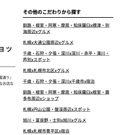
その他のこだわりから探す
釧路・根室・阿寒・摩周・知床羅臼x標津・別
海周辺xグルメ
札幌x大通公園周辺xグルメ
ョッ
千歳・石狩・夕張・深川x深川・赤平・滝川・
芦別xスポット
札幌x札幌市北区xグルメ
電通り』
千歳・石狩・夕張・深川x千歳市x宿泊
なお店な
釧路・根室・阿寒・摩周・知床羅臼x根室・霧
多布周辺xショップ
札幌x円山公園・盤渓周辺xスポット
旭川・富良野・士別x旭川xグルメ
札幌x札幌市豊平区x宿泊