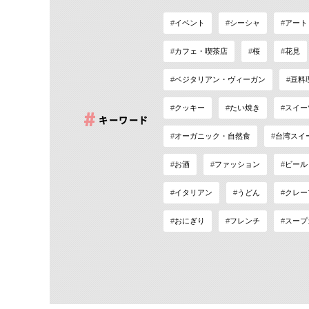
イベント
シーシャ
アート
カフェ・喫茶店
桜
花見
ベジタリアン・ヴィーガン
豆料
クッキー
たい焼き
スイー
キーワード
オーガニック・自然食
台湾スイ
お酒
ファッション
ビール
イタリアン
うどん
クレー
おにぎり
フレンチ
スープ