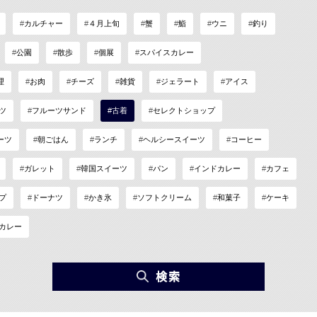
カルチャー
４月上旬
蟹
鮨
ウニ
釣り
公園
散歩
個展
スパイスカレー
理
お肉
チーズ
雑貨
ジェラート
アイス
ツ
フルーツサンド
古着
セレクトショップ
ーツ
朝ごはん
ランチ
ヘルシースイーツ
コーヒー
ガレット
韓国スイーツ
パン
インドカレー
カフェ
プ
ドーナツ
かき氷
ソフトクリーム
和菓子
ケーキ
カレー
検索