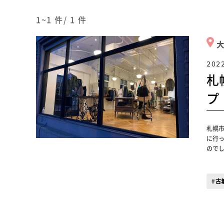
1~1
件/
1
件
202
札
プ
札幌市
に行
ので
古