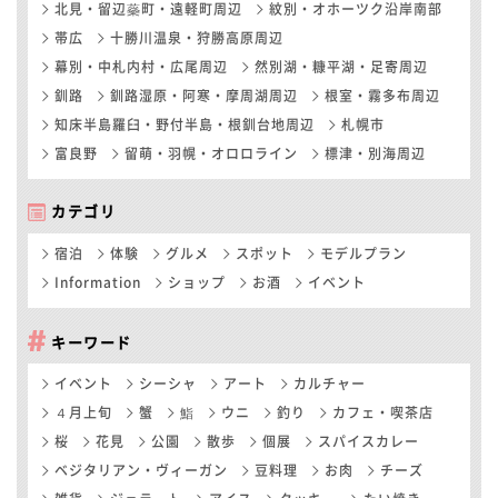
北見・留辺蘂町・遠軽町周辺
紋別・オホーツク沿岸南部
帯広
十勝川温泉・狩勝高原周辺
幕別・中札内村・広尾周辺
然別湖・糠平湖・足寄周辺
釧路
釧路湿原・阿寒・摩周湖周辺
根室・霧多布周辺
知床半島羅臼・野付半島・根釧台地周辺
札幌市
富良野
留萌・羽幌・オロロライン
標津・別海周辺
カテゴリ
宿泊
体験
グルメ
スポット
モデルプラン
Information
ショップ
お酒
イベント
キーワード
イベント
シーシャ
アート
カルチャー
４月上旬
蟹
鮨
ウニ
釣り
カフェ・喫茶店
桜
花見
公園
散歩
個展
スパイスカレー
ベジタリアン・ヴィーガン
豆料理
お肉
チーズ