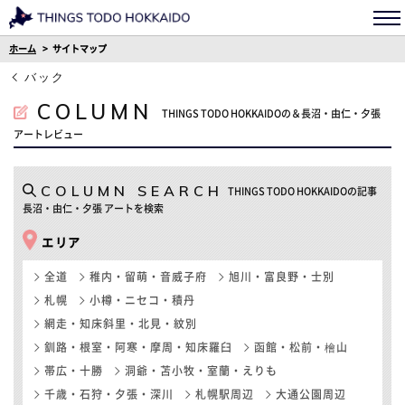
ホーム
サイトマップ
バック
COLUMN
THINGS TODO HOKKAIDOの＆長沼・由仁・夕張
アートレビュー
COLUMN SEARCH
THINGS TODO HOKKAIDOの記事
長沼・由仁・夕張 アートを検索
エリア
全道
稚内・留萌・音威子府
旭川・富良野・士別
札幌
小樽・ニセコ・積丹
網走・知床斜里・北見・紋別
釧路・根室・阿寒・摩周・知床羅臼
函館・松前・檜山
帯広・十勝
洞爺・苫小牧・室蘭・えりも
千歳・石狩・夕張・深川
札幌駅周辺
大通公園周辺