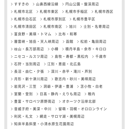
すすきの
山鼻西線沿線
円山公園・盤渓周辺
札幌市北区
札幌市東区
札幌市手稲区
札幌市西区
札幌市白石区
札幌市厚別区
札幌市豊平区
札幌市清田区
札幌市南区
旭川
士別・名寄周辺
富良野・美瑛・トマム
比布・和寒
層雲峡・旭岳・天人峡周辺
函館
松前・亀田周辺
檜山・長万部周辺
小樽
積丹半島・余市・キロロ
ニセコ・ルスツ周辺
島牧・寿都・黒松内
千歳市
石狩・当別周辺
江別・恵庭・北広島
長沼・由仁・夕張
深川・赤平・滝川・芦別
月形・新十津川周辺
歌志内・砂川・美唄周辺
岩見沢・三笠
洞爺・伊達・豊浦
苫小牧・白老
室蘭・登別
日高・静内・えりも周辺
稚内
豊富・サロベツ原野周辺
オホーツク沿岸北部
音威子府・美深・中川
留萌・羽幌・オロロンライン
利尻・礼文
網走・サロマ湖・美幌周辺
知床半島斜里・小清水原生花園周辺