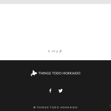
バック
© THINGS TODO HOKKAIDO