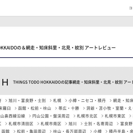
コ
O HOKKAIDOの＆網走・知床斜里・北見・紋別 アートレビュー
CH
THINGS TODO HOKKAIDOの記事網走・知床斜里・北見・紋別 ア
府
旭川・富良野・士別
札幌
小樽・ニセコ・積丹
網走・知
床羅臼
函館・松前・檜山
帯広・十勝
洞爺・苫小牧・室蘭・え
山鼻西線沿線
円山公園・盤渓周辺
札幌市北区
札幌市東区
区
札幌市清田区
札幌市南区
旭川
士別・名寄周辺
富良野
函館
松前・亀田周辺
檜山・長万部周辺
小樽
積丹半島・