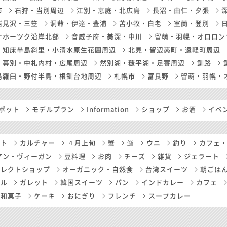
市
石狩・当別周辺
江別・恵庭・北広島
長沼・由仁・夕張
岩見沢・三笠
洞爺・伊達・豊浦
苫小牧・白老
室蘭・登別
オホーツク沿岸北部
音威子府・美深・中川
留萌・羽幌・オロロン
知床半島斜里・小清水原生花園周辺
北見・留辺蘂町・遠軽町周辺
幕別・中札内村・広尾周辺
然別湖・糠平湖・足寄周辺
釧路
島羅臼・野付半島・根釧台地周辺
札幌市
富良野
留萌・羽幌・
ポット
モデルプラン
Information
ショップ
お酒
イベ
ート
カルチャー
４月上旬
蟹
鮨
ウニ
釣り
カフェ
アン・ヴィーガン
豆料理
お肉
チーズ
雑貨
ジェラート
セレクトショップ
オーガニック・自然食
台湾スイーツ
朝ごは
ール
ガレット
韓国スイーツ
パン
インドカレー
カフェ
和菓子
ケーキ
おにぎり
フレンチ
スープカレー