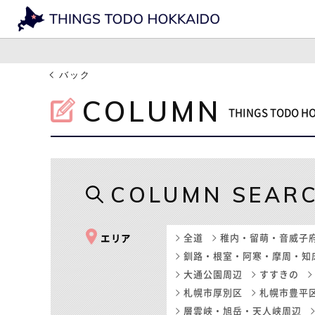
バック
COLUMN
THINGS TOD
COLUMN SEAR
全道
稚内・留萌・音威子
エリア
釧路・根室・阿寒・摩周・知
大通公園周辺
すすきの
札幌市厚別区
札幌市豊平
層雲峡・旭岳・天人峡周辺