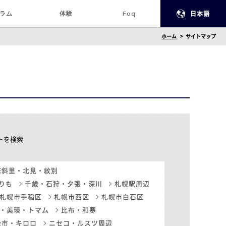
ラム
体験
Faq
日本語
ホーム
サイトマップ
ートを検索
床斜里・北見・紋別
りも
千歳・石狩・夕張・深川
札幌駅周辺
札幌市手稲区
札幌市西区
札幌市白石区
・美瑛・トマム
比布・和寒
余市・キロロ
ニセコ・ルスツ周辺