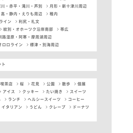
深川・赤平・滝川・芦別
月形・新十津川周辺
日高・静内・えりも周辺
稚内
ライン
利尻・礼文
紋別・オホーツク沿岸南部
帯広
釧路湿原・阿寒・摩周湖周辺
オロロライン
標津・別海周辺
ント
・喫茶店
桜
花見
公園
散歩
個展
アイス
クッキー
たい焼き
スイーツ
ん
ランチ
ヘルシースイーツ
コーヒー
イタリアン
うどん
クレープ
ドーナツ