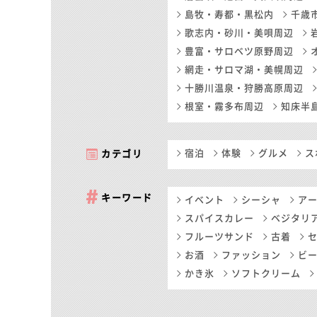
島牧・寿都・黒松内
千歳
歌志内・砂川・美唄周辺
豊富・サロベツ原野周辺
網走・サロマ湖・美幌周辺
十勝川温泉・狩勝高原周辺
根室・霧多布周辺
知床半
宿泊
体験
グルメ
ス
カテゴリ
キーワード
イベント
シーシャ
ア
スパイスカレー
ベジタリ
フルーツサンド
古着
お酒
ファッション
ビ
かき氷
ソフトクリーム