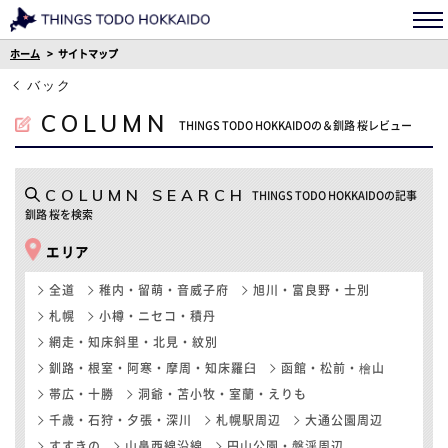
ホーム
サイトマップ
バック
COLUMN
THINGS TODO HOKKAIDOの＆釧路 桜レビュー
COLUMN SEARCH
THINGS TODO HOKKAIDOの記事
釧路 桜を検索
エリア
全道
稚内・留萌・音威子府
旭川・富良野・士別
札幌
小樽・ニセコ・積丹
網走・知床斜里・北見・紋別
釧路・根室・阿寒・摩周・知床羅臼
函館・松前・檜山
帯広・十勝
洞爺・苫小牧・室蘭・えりも
千歳・石狩・夕張・深川
札幌駅周辺
大通公園周辺
すすきの
山鼻西線沿線
円山公園・盤渓周辺