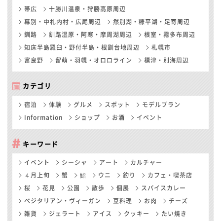
帯広
十勝川温泉・狩勝高原周辺
幕別・中札内村・広尾周辺
然別湖・糠平湖・足寄周辺
釧路
釧路湿原・阿寒・摩周湖周辺
根室・霧多布周辺
知床半島羅臼・野付半島・根釧台地周辺
札幌市
富良野
留萌・羽幌・オロロライン
標津・別海周辺
カテゴリ
宿泊
体験
グルメ
スポット
モデルプラン
Information
ショップ
お酒
イベント
キーワード
イベント
シーシャ
アート
カルチャー
４月上旬
蟹
鮨
ウニ
釣り
カフェ・喫茶店
桜
花見
公園
散歩
個展
スパイスカレー
ベジタリアン・ヴィーガン
豆料理
お肉
チーズ
雑貨
ジェラート
アイス
クッキー
たい焼き