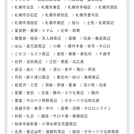
札幌市北区
札幌市東区
札幌市手稲区
札幌市西区
札幌市白石区
札幌市厚別区
札幌市豊平区
札幌市清田区
札幌市南区
旭川
士別・名寄周辺
富良野・美瑛・トマム
比布・和寒
層雲峡・旭岳・天人峡周辺
函館
松前・亀田周辺
檜山・長万部周辺
小樽
積丹半島・余市・キロロ
ニセコ・ルスツ周辺
島牧・寿都・黒松内
千歳市
石狩・当別周辺
江別・恵庭・北広島
長沼・由仁・夕張
深川・赤平・滝川・芦別
月形・新十津川周辺
歌志内・砂川・美唄周辺
岩見沢・三笠
洞爺・伊達・豊浦
苫小牧・白老
室蘭・登別
日高・静内・えりも周辺
稚内
豊富・サロベツ原野周辺
オホーツク沿岸北部
音威子府・美深・中川
留萌・羽幌・オロロンライン
利尻・礼文
網走・サロマ湖・美幌周辺
知床半島斜里・小清水原生花園周辺
北見・留辺蘂町・遠軽町周辺
紋別・オホーツク沿岸南部