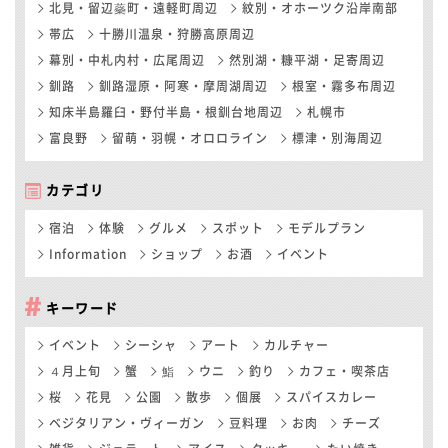
北見・留辺蘂町・遠軽町周辺
紋別・オホーツク沿岸南部
帯広
十勝川温泉・狩勝高原周辺
幕別・中札内村・広尾周辺
然別湖・糠平湖・足寄周辺
釧路
釧路湿原・阿寒・摩周湖周辺
根室・霧多布周辺
知床半島羅臼・野付半島・根釧台地周辺
札幌市
富良野
留萌・羽幌・オロロライン
標津・別海周辺
カテゴリ
宿泊
体験
グルメ
スポット
モデルプラン
Information
ショップ
お酒
イベント
キーワード
イベント
シーシャ
アート
カルチャー
４月上旬
蟹
鮨
ウニ
釣り
カフェ・喫茶店
桜
花見
公園
散歩
個展
スパイスカレー
ベジタリアン・ヴィーガン
豆料理
お肉
チーズ