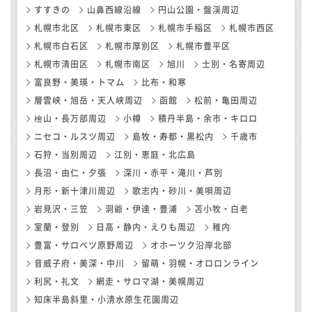
すすきの
山鼻西線沿線
円山公園・盤渓周辺
札幌市北区
札幌市東区
札幌市手稲区
札幌市西区
札幌市白石区
札幌市厚別区
札幌市豊平区
札幌市清田区
札幌市南区
旭川
士別・名寄周辺
富良野・美瑛・トマム
比布・和寒
層雲峡・旭岳・天人峡周辺
函館
松前・亀田周辺
檜山・長万部周辺
小樽
積丹半島・余市・キロロ
ニセコ・ルスツ周辺
島牧・寿都・黒松内
千歳市
石狩・当別周辺
江別・恵庭・北広島
長沼・由仁・夕張
深川・赤平・滝川・芦別
月形・新十津川周辺
歌志内・砂川・美唄周辺
岩見沢・三笠
洞爺・伊達・豊浦
苫小牧・白老
室蘭・登別
日高・静内・えりも周辺
稚内
豊富・サロベツ原野周辺
オホーツク沿岸北部
音威子府・美深・中川
留萌・羽幌・オロロンライン
利尻・礼文
網走・サロマ湖・美幌周辺
知床半島斜里・小清水原生花園周辺