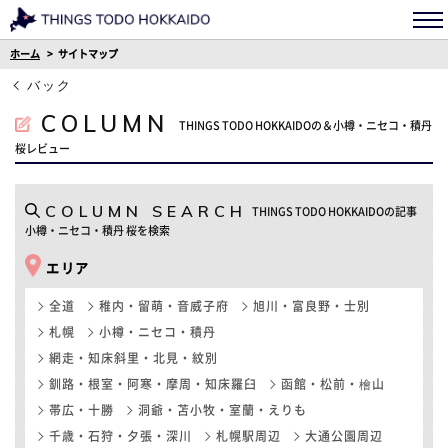
ホーム
サイトマップ
バック
COLUMN
THINGS TODO HOKKAIDOの＆小樽・ニセコ・積丹
桜レビュー
COLUMN SEARCH
THINGS TODO HOKKAIDOの記事
小樽・ニセコ・積丹 桜を検索
エリア
全道
稚内・留萌・音威子府
旭川・富良野・士別
札幌
小樽・ニセコ・積丹
網走・知床斜里・北見・紋別
釧路・根室・阿寒・摩周・知床羅臼
函館・松前・檜山
帯広・十勝
洞爺・苫小牧・室蘭・えりも
千歳・石狩・夕張・深川
札幌駅周辺
大通公園周辺