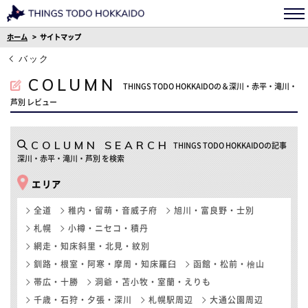
ホーム
サイトマップ
バック
COLUMN
THINGS TODO HOKKAIDOの＆深川・赤平・滝川・
芦別 レビュー
COLUMN SEARCH
THINGS TODO HOKKAIDOの記事
深川・赤平・滝川・芦別 を検索
エリア
全道
稚内・留萌・音威子府
旭川・富良野・士別
札幌
小樽・ニセコ・積丹
網走・知床斜里・北見・紋別
釧路・根室・阿寒・摩周・知床羅臼
函館・松前・檜山
帯広・十勝
洞爺・苫小牧・室蘭・えりも
千歳・石狩・夕張・深川
札幌駅周辺
大通公園周辺