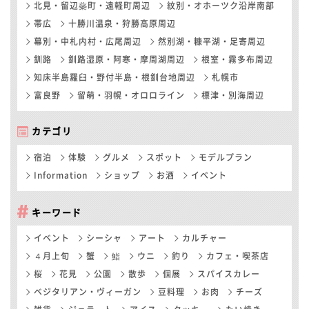
北見・留辺蘂町・遠軽町周辺
紋別・オホーツク沿岸南部
帯広
十勝川温泉・狩勝高原周辺
幕別・中札内村・広尾周辺
然別湖・糠平湖・足寄周辺
釧路
釧路湿原・阿寒・摩周湖周辺
根室・霧多布周辺
知床半島羅臼・野付半島・根釧台地周辺
札幌市
富良野
留萌・羽幌・オロロライン
標津・別海周辺
カテゴリ
宿泊
体験
グルメ
スポット
モデルプラン
Information
ショップ
お酒
イベント
キーワード
イベント
シーシャ
アート
カルチャー
４月上旬
蟹
鮨
ウニ
釣り
カフェ・喫茶店
桜
花見
公園
散歩
個展
スパイスカレー
ベジタリアン・ヴィーガン
豆料理
お肉
チーズ