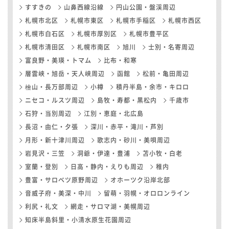
すすきの
山鼻西線沿線
円山公園・盤渓周辺
札幌市北区
札幌市東区
札幌市手稲区
札幌市西区
札幌市白石区
札幌市厚別区
札幌市豊平区
札幌市清田区
札幌市南区
旭川
士別・名寄周辺
富良野・美瑛・トマム
比布・和寒
層雲峡・旭岳・天人峡周辺
函館
松前・亀田周辺
檜山・長万部周辺
小樽
積丹半島・余市・キロロ
ニセコ・ルスツ周辺
島牧・寿都・黒松内
千歳市
石狩・当別周辺
江別・恵庭・北広島
長沼・由仁・夕張
深川・赤平・滝川・芦別
月形・新十津川周辺
歌志内・砂川・美唄周辺
岩見沢・三笠
洞爺・伊達・豊浦
苫小牧・白老
室蘭・登別
日高・静内・えりも周辺
稚内
豊富・サロベツ原野周辺
オホーツク沿岸北部
音威子府・美深・中川
留萌・羽幌・オロロンライン
利尻・礼文
網走・サロマ湖・美幌周辺
知床半島斜里・小清水原生花園周辺