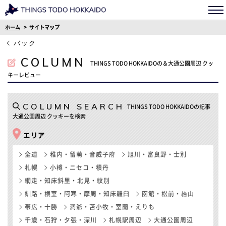
ホーム
サイトマップ
バック
COLUMN
THINGS TODO HOKKAIDOの＆大通公園周辺 クッ
キーレビュー
COLUMN SEARCH
THINGS TODO HOKKAIDOの記事
大通公園周辺 クッキーを検索
エリア
全道
稚内・留萌・音威子府
旭川・富良野・士別
札幌
小樽・ニセコ・積丹
網走・知床斜里・北見・紋別
釧路・根室・阿寒・摩周・知床羅臼
函館・松前・檜山
帯広・十勝
洞爺・苫小牧・室蘭・えりも
千歳・石狩・夕張・深川
札幌駅周辺
大通公園周辺