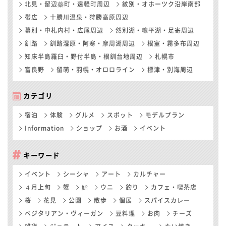
北見・留辺蘂町・遠軽町周辺
紋別・オホーツク沿岸南部
帯広
十勝川温泉・狩勝高原周辺
幕別・中札内村・広尾周辺
然別湖・糠平湖・足寄周辺
釧路
釧路湿原・阿寒・摩周湖周辺
根室・霧多布周辺
知床半島羅臼・野付半島・根釧台地周辺
札幌市
富良野
留萌・羽幌・オロロライン
標津・別海周辺
カテゴリ
宿泊
体験
グルメ
スポット
モデルプラン
Information
ショップ
お酒
イベント
キーワード
イベント
シーシャ
アート
カルチャー
４月上旬
蟹
鮨
ウニ
釣り
カフェ・喫茶店
桜
花見
公園
散歩
個展
スパイスカレー
ベジタリアン・ヴィーガン
豆料理
お肉
チーズ