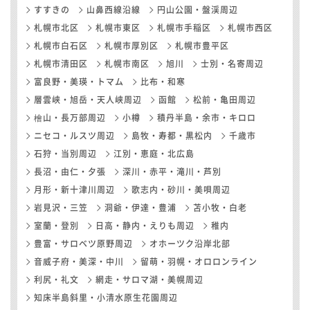
すすきの
山鼻西線沿線
円山公園・盤渓周辺
札幌市北区
札幌市東区
札幌市手稲区
札幌市西区
札幌市白石区
札幌市厚別区
札幌市豊平区
札幌市清田区
札幌市南区
旭川
士別・名寄周辺
富良野・美瑛・トマム
比布・和寒
層雲峡・旭岳・天人峡周辺
函館
松前・亀田周辺
檜山・長万部周辺
小樽
積丹半島・余市・キロロ
ニセコ・ルスツ周辺
島牧・寿都・黒松内
千歳市
石狩・当別周辺
江別・恵庭・北広島
長沼・由仁・夕張
深川・赤平・滝川・芦別
月形・新十津川周辺
歌志内・砂川・美唄周辺
岩見沢・三笠
洞爺・伊達・豊浦
苫小牧・白老
室蘭・登別
日高・静内・えりも周辺
稚内
豊富・サロベツ原野周辺
オホーツク沿岸北部
音威子府・美深・中川
留萌・羽幌・オロロンライン
利尻・礼文
網走・サロマ湖・美幌周辺
知床半島斜里・小清水原生花園周辺