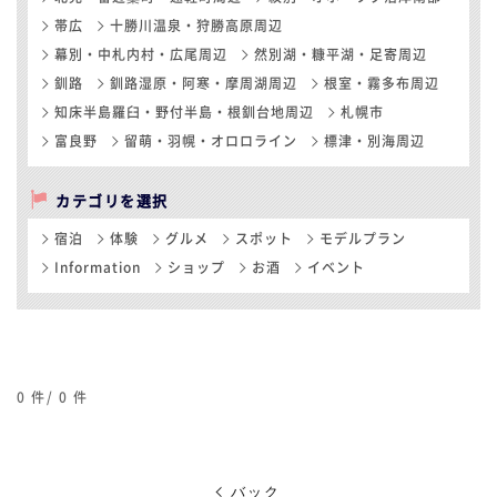
帯広
十勝川温泉・狩勝高原周辺
幕別・中札内村・広尾周辺
然別湖・糠平湖・足寄周辺
釧路
釧路湿原・阿寒・摩周湖周辺
根室・霧多布周辺
知床半島羅臼・野付半島・根釧台地周辺
札幌市
富良野
留萌・羽幌・オロロライン
標津・別海周辺
カテゴリを選択
宿泊
体験
グルメ
スポット
モデルプラン
Information
ショップ
お酒
イベント
0
件/
0
件
バック