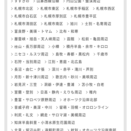
すすきの
山鼻西線沿線
円山公園・盤渓周辺
札幌市北区
札幌市東区
札幌市手稲区
札幌市西区
札幌市白石区
札幌市厚別区
札幌市豊平区
札幌市清田区
札幌市南区
旭川
士別・名寄周辺
富良野・美瑛・トマム
比布・和寒
層雲峡・旭岳・天人峡周辺
函館
松前・亀田周辺
檜山・長万部周辺
小樽
積丹半島・余市・キロロ
ニセコ・ルスツ周辺
島牧・寿都・黒松内
千歳市
石狩・当別周辺
江別・恵庭・北広島
長沼・由仁・夕張
深川・赤平・滝川・芦別
月形・新十津川周辺
歌志内・砂川・美唄周辺
岩見沢・三笠
洞爺・伊達・豊浦
苫小牧・白老
室蘭・登別
日高・静内・えりも周辺
稚内
豊富・サロベツ原野周辺
オホーツク沿岸北部
音威子府・美深・中川
留萌・羽幌・オロロンライン
利尻・礼文
網走・サロマ湖・美幌周辺
知床半島斜里・小清水原生花園周辺
北見・留辺蘂町・遠軽町周辺
紋別・オホーツク沿岸南部