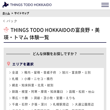
ホーム
サイトマップ
バック
THINGS TODO HOKKAIDOの富良野・美
瑛・トマム 体験一覧
どんな体験をお探しですか？
エリアを選択
全道
稚内・留萌・音威子府
旭川・富良野・士別
札幌
小樽・ニセコ・積丹
網走・知床斜里・北見・紋別
釧路・根室・阿寒・摩周・知床羅臼
函館・松前・檜山
帯広・十勝
洞爺・苫小牧・室蘭・えりも
千歳・石狩・夕張・深川
札幌駅周辺
大通公園周辺