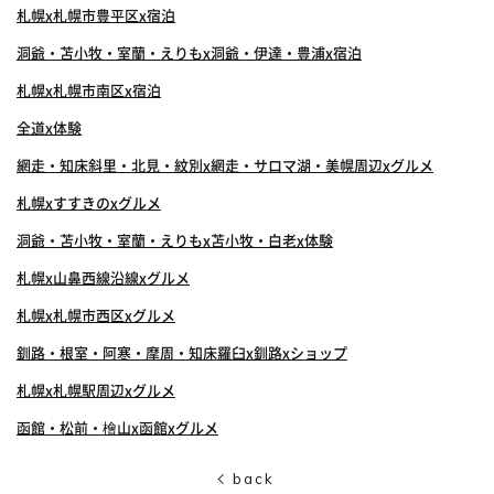
札幌x札幌市豊平区x宿泊
洞爺・苫小牧・室蘭・えりもx洞爺・伊達・豊浦x宿泊
札幌x札幌市南区x宿泊
全道x体験
網走・知床斜里・北見・紋別x網走・サロマ湖・美幌周辺xグルメ
札幌xすすきのxグルメ
洞爺・苫小牧・室蘭・えりもx苫小牧・白老x体験
札幌x山鼻西線沿線xグルメ
札幌x札幌市西区xグルメ
釧路・根室・阿寒・摩周・知床羅臼x釧路xショップ
札幌x札幌駅周辺xグルメ
函館・松前・檜山x函館xグルメ
back