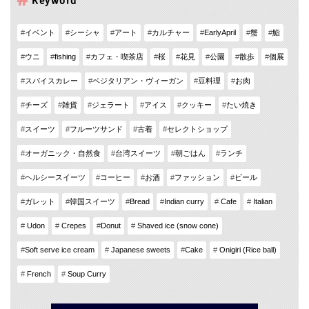
イベント
シーシャ
アート
カルチャー
EarlyApril
蟹
鮨
ウニ
fishing
カフェ・喫茶店
桜
花見
公園
散歩
個展
スパイスカレー
ベジタリアン・ヴィーガン
豆料理
お肉
チーズ
雑貨
ジェラート
アイス
クッキー
たい焼き
スイーツ
フルーツサンド
古着
セレクトショップ
オーガニック・自然食
台湾スイーツ
朝ごはん
ランチ
ヘルシースイーツ
コーヒー
お酒
ファッション
ビール
ガレット
韓国スイーツ
Bread
Indian curry
Cafe
Italian
Udon
Crepes
Donut
Shaved ice (snow cone)
Soft serve ice cream
Japanese sweets
Cake
Onigiri (Rice ball)
French
Soup Curry