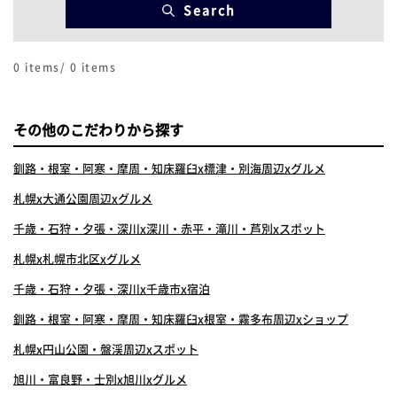
Search
0
items/
0
items
その他のこだわりから探す
釧路・根室・阿寒・摩周・知床羅臼x標津・別海周辺xグルメ
札幌x大通公園周辺xグルメ
千歳・石狩・夕張・深川x深川・赤平・滝川・芦別xスポット
札幌x札幌市北区xグルメ
千歳・石狩・夕張・深川x千歳市x宿泊
釧路・根室・阿寒・摩周・知床羅臼x根室・霧多布周辺xショップ
札幌x円山公園・盤渓周辺xスポット
旭川・富良野・士別x旭川xグルメ